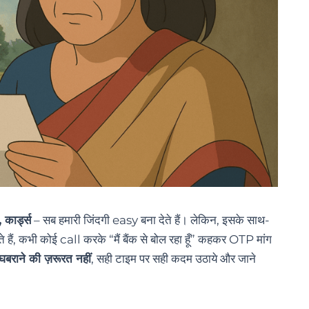
 कार्ड्स
– सब हमारी जिंदगी easy बना देते हैं। लेकिन, इसके साथ-
ैं, कभी कोई call करके “मैं बैंक से बोल रहा हूँ” कहकर OTP मांग
घबराने की ज़रूरत नहीं
, सही टाइम पर सही कदम उठाये और जाने