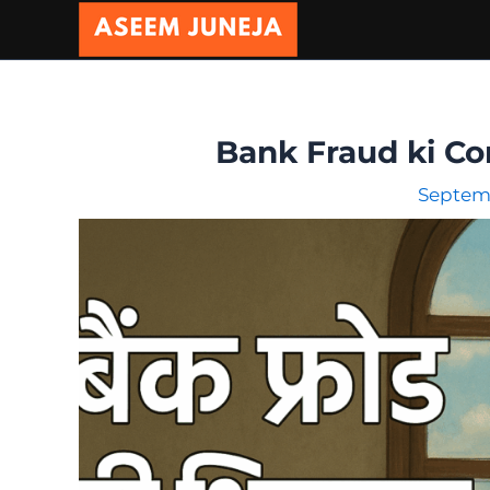
Skip
to
content
Bank Fraud ki Co
Septemb