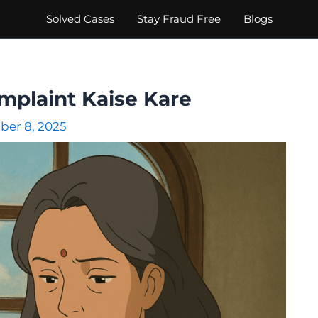
Solved Cases
Stay Fraud Free
Blogs
mplaint Kaise Kare
er 8, 2025