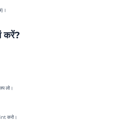
ब)।
करें
?
िप लो।
int करो।