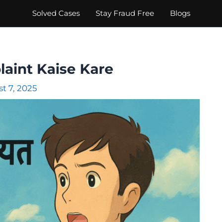
Solved Cases
Stay Fraud Free
Blogs
aint Kaise Kare
t 7, 2025