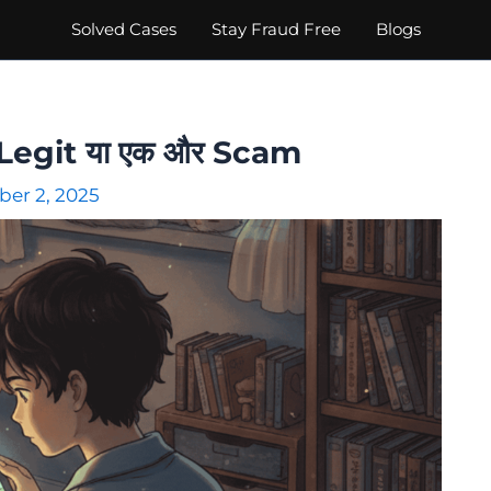
Solved Cases
Stay Fraud Free
Blogs
ै | Legit या एक और Scam
er 2, 2025