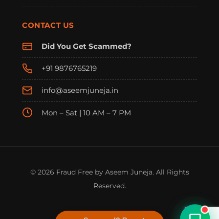
CONTACT US
Did You Get Scammed?
+91 9876765219
info@aseemjuneja.in
Mon – Sat | 10 AM – 7 PM
FraudFree Support
We're online — reply instantly
© 2026 Fraud Free by Aseem Juneja. All Rights
Reserved.