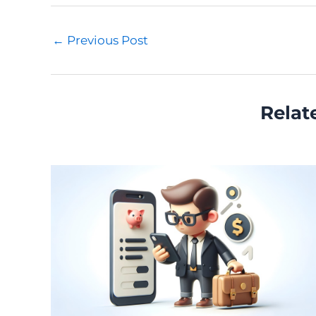
Post
←
Previous Post
navigation
Relat