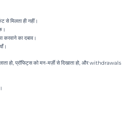
केट से मिलता ही नहीं।
ॉक।
मा करवाने का दबाव।
याँ।
ग” चलाता हो, प्रॉफिट्स को मन-मर्ज़ी से दिखाता हो, और withdrawals
ै।