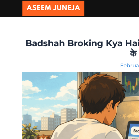
Skip
to
content
Badshah Broking Kya Hai: ट्र
के
Februa