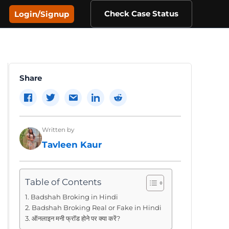
Check Case Status
Login/Signup
Share
Written by
Tavleen Kaur
Table of Contents
Badshah Broking in Hindi
Badshah Broking Real or Fake in Hindi
ऑनलाइन मनी फ्रॉड होने पर क्या करें?