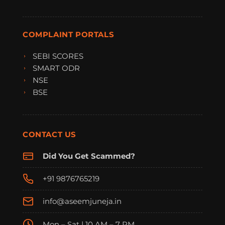
COMPLAINT PORTALS
SEBI SCORES
SMART ODR
NSE
BSE
CONTACT US
Did You Get Scammed?
+91 9876765219
info@aseemjuneja.in
Mon – Sat | 10 AM – 7 PM