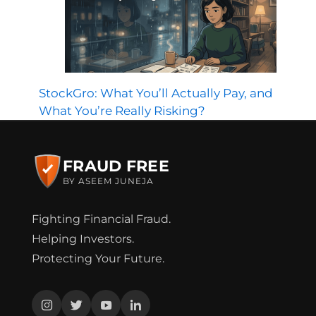
StockGro: What You’ll Actually Pay, and
What You’re Really Risking?
FRAUD FREE
BY ASEEM JUNEJA
Fighting Financial Fraud.
Helping Investors.
Protecting Your Future.