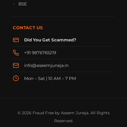
BSE
CONTACT US
Did You Get Scammed?
+91 9876765219
info@aseemjuneja.in
Mon – Sat | 10 AM – 7 PM
FraudFree Support
We're online — reply instantly
© 2026 Fraud Free by Aseem Juneja. All Rights
Reserved.